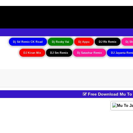
Dj Sd Remix CK Road
Dj Rocky Vai
Dj Appu
DJ Rb Remix
Dj Sh
DJ Kiran Mix
DJ Sm Remix
Dj Satashar Remix
DJ Jayanta Rem
Free Download Mu To J